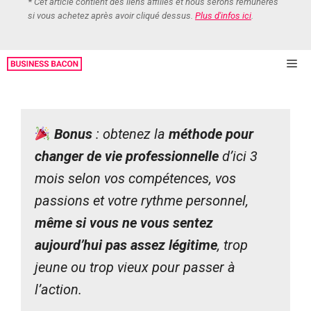
*
Cet article contient des liens affiliés et nous serons rémunérés
si vous achetez après avoir cliqué dessus.
Plus d'infos ici
.
M
Bonus
: obtenez la
méthode pour
changer de vie professionnelle
d’ici 3
mois selon vos compétences, vos
passions et votre rythme personnel,
même si vous ne vous sentez
aujourd’hui pas assez légitime
, trop
jeune ou trop vieux pour passer à
l’action.